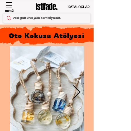
KATALOGLAR
menü
Oto Kokusu Atölyesi