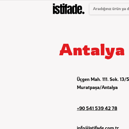
Antalya 
Üçgen Mah. 111. Sok. 13/
Muratpaşa/Antalya
+90 541 539 42 78
info@istifade.com.tr