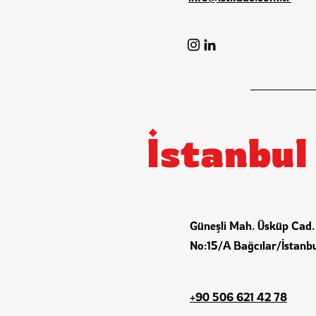
İstanbul
Güneşli Mah. Üsküp Cad. 
No:15/A Bağcılar/İstanb
+90 506 621 42 78