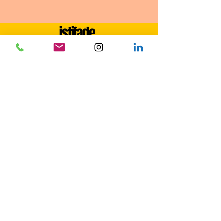
REFERANSLARIMIZ
HİZMETLER
Fotoğraf Aktiviteleri
VR Aktiviteleri
Simülasyon Aktiviteleri
İnteraktif Aktiviteler
Karnaval - Panayır Çadır Oyunları
Sosyal Sorumluluk Projeleri
Takım - Grup Aktiviteleri
Ekipman Hizmeti
Dekor Hizmeti
İLETİŞİM