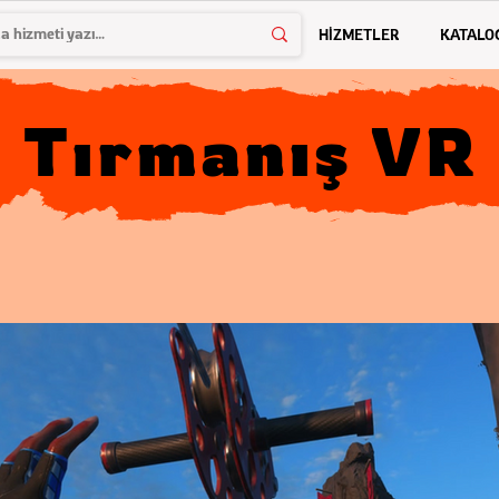
HİZMETLER
KATALO
Tırmanış VR