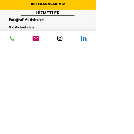
REFERANSLARIMIZ
HİZMETLER
Fotoğraf Aktiviteleri
VR Aktiviteleri
Simülasyon Aktiviteleri
İnteraktif Aktiviteler
Karnaval - Panayır Çadır Oyunları
Sosyal Sorumluluk Projeleri
Takım - Grup Aktiviteleri
Ekipman Hizmeti
Dekor Hizmeti
İLETİŞİM
+90 506 621 42 78
info@istifade.com.tr
E-BÜLTEN
Yeniliklerden ilk siz haberdar olun!
GÖNDER