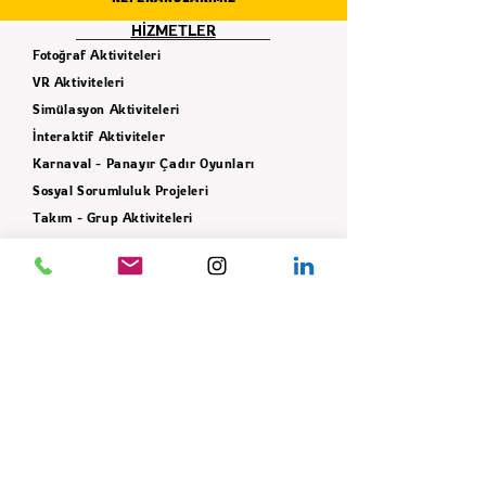
HİZMETLER
Fotoğraf Aktiviteleri
VR Aktiviteleri
Simülasyon Aktiviteleri
İnteraktif Aktiviteler
Karnaval - Panayır Çadır Oyunları
Sosyal Sorumluluk Projeleri
Takım - Grup Aktiviteleri
Ekipman Hizmeti
Dekor Hizmeti
İLETİŞİM
+90 506 621 42 78
info@istifade.com.tr
E-BÜLTEN
Yeniliklerden ilk siz haberdar olun!
GÖNDER