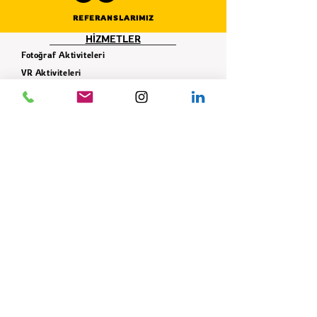
REFERANSLARIMIZ
HİZMETLER
Fotoğraf Aktiviteleri
VR Aktiviteleri
Simülasyon Aktiviteleri
İnteraktif Aktiviteler
Karnaval - Panayır Çadır Oyunları
Sosyal Sorumluluk Projeleri
Takım - Grup Aktiviteleri
Ekipman Hizmeti
Dekor Hizmeti
İLETİŞİM
+90 506 621 42 78
info@istifade.com.tr
E-BÜLTEN
Yeniliklerden ilk siz haberdar olun!
GÖNDER