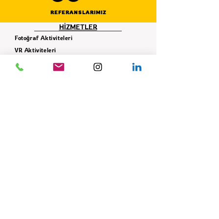
REFERANSLARIMIZ
HİZMETLER
Fotoğraf Aktiviteleri
VR Aktiviteleri
Simülasyon Aktiviteleri
İnteraktif Aktiviteler
Karnaval - Panayır Çadır Oyunları
Sosyal Sorumluluk Projeleri
Takım - Grup Aktiviteleri
Ekipman Hizmeti
Dekor Hizmeti
İLETİŞİM
+90 506 621 42 78
info@istifade.com.tr
E-BÜLTEN
Yeniliklerden ilk siz haberdar olun!
GÖNDER