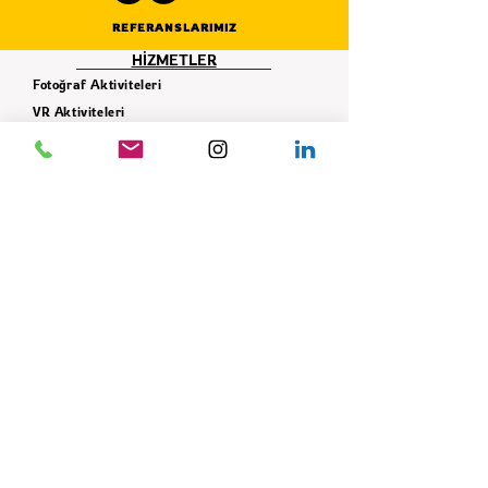
REFERANSLARIMIZ
HİZMETLER
Fotoğraf Aktiviteleri
VR Aktiviteleri
Simülasyon Aktiviteleri
İnteraktif Aktiviteler
Karnaval - Panayır Çadır Oyunları
Sosyal Sorumluluk Projeleri
Takım - Grup Aktiviteleri
Ekipman Hizmeti
Dekor Hizmeti
İLETİŞİM
+90 506 621 42 78
info@istifade.com.tr
E-BÜLTEN
Yeniliklerden ilk siz haberdar olun!
GÖNDER