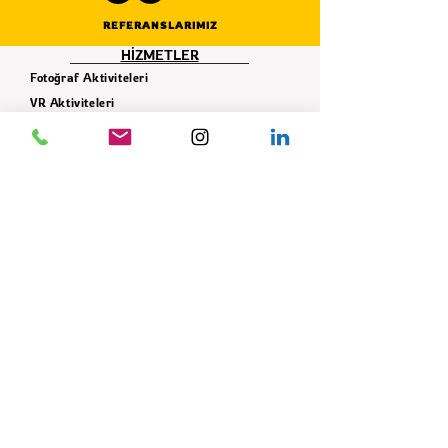
REFERANSLARIMIZ
HİZMETLER
Fotoğraf Aktiviteleri
VR Aktiviteleri
Simülasyon Aktiviteleri
İnteraktif Aktiviteler
Karnaval - Panayır Çadır Oyunları
Sosyal Sorumluluk Projeleri
Takım - Grup Aktiviteleri
Ekipman Hizmeti
Dekor Hizmeti
İLETİŞİM
+90 506 621 42 78
info@istifade.com.tr
E-BÜLTEN
Yeniliklerden ilk siz haberdar olun!
GÖNDER