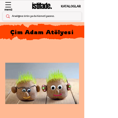
KATALOGLAR
menü
Çim Adam Atölyesi