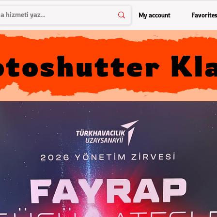
My account
Favorite
toshutter Kl