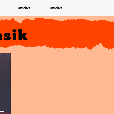
s
Favorites
Favorites
asik