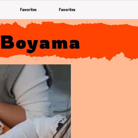
s
Favorites
Favorites
k Boyama